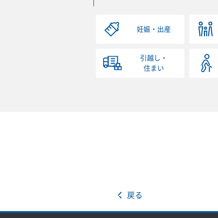
妊娠・出産
引越し・
住まい
戻る