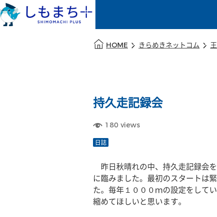
本文の始まり
HOME
きらめきネットコム
王
持久走記録会
180
views
日誌
　昨日秋晴れの中、持久走記録会を
に臨みました。最初のスタートは緊
た。毎年１０００ｍの設定をしてい
縮めてほしいと思います。