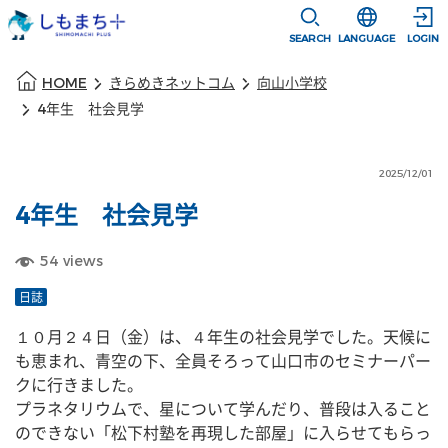
本文に移動
選択すると言語
SEARCH
LANGUAGE
LOGIN
本文の始まり
HOME
きらめきネットコム
向山小学校
4年生 社会見学
2025/12/01
4年生 社会見学
54
views
日誌
１０月２４日（金）は、４年生の社会見学でした。天候に
も恵まれ、青空の下、全員そろって山口市のセミナーパー
クに行きました。
プラネタリウムで、星について学んだり、普段は入ること
のできない「松下村塾を再現した部屋」に入らせてもらっ