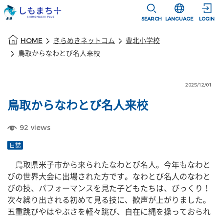
本文に移動
選択すると言語
SEARCH
LANGUAGE
LOGIN
本文の始まり
HOME
きらめきネットコム
豊北小学校
鳥取からなわとび名人来校
2025/12/01
鳥取からなわとび名人来校
92
views
日誌
　鳥取県米子市から来られたなわとび名人。今年もなわと
びの世界大会に出場された方です。なわとび名人のなわと
びの技、パフォーマンスを見た子どもたちは、びっくり！
次々繰り出される初めて見る技に、歓声が上がりました。
五重跳びやはやぶさを軽々跳び、自在に縄を操っておられ