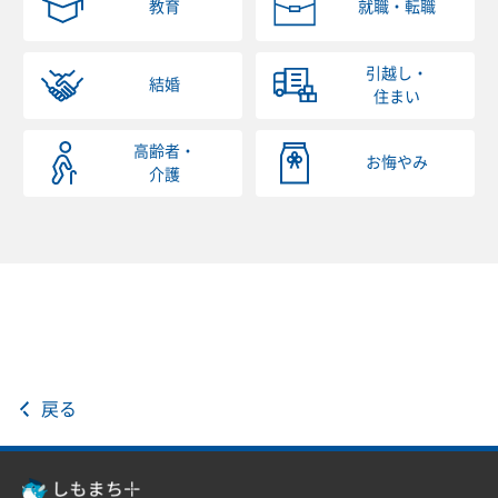
教育
就職・転職
引越し・
結婚
住まい
高齢者・
お悔やみ
介護
戻る