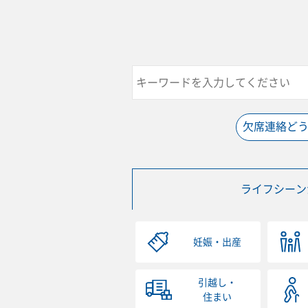
欠席連絡ど
ライフシーン
妊娠・出産
引越し・
住まい