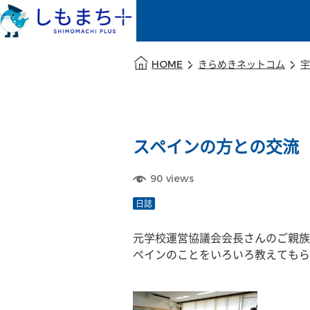
本文の始まり
HOME
きらめきネットコム
宇
スペインの方との交流
90
views
日誌
元学校運営協議会会長さんのご親族
ペインのことをいろいろ教えてもら