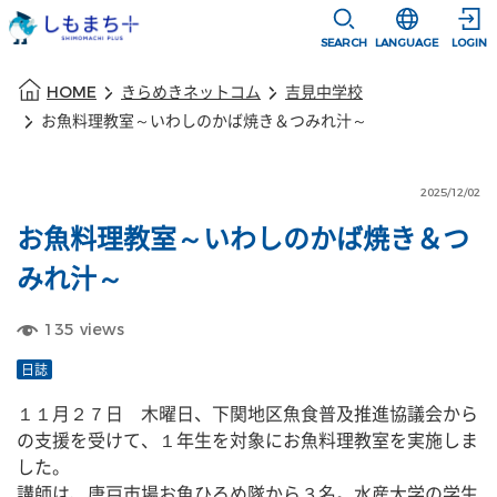
本文に移動
選択すると言語
SEARCH
LANGUAGE
LOGIN
本文の始まり
HOME
きらめきネットコム
吉見中学校
お魚料理教室～いわしのかば焼き＆つみれ汁～
2025/12/02
お魚料理教室～いわしのかば焼き＆つ
みれ汁～
135
views
日誌
１１月２７日　木曜日、下関地区魚食普及推進協議会から
の支援を受けて、１年生を対象にお魚料理教室を実施しま
した。
講師は、唐戸市場お魚ひろめ隊から３名。水産大学の学生