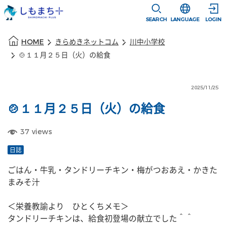
本文に移動
選択すると言語
SEARCH
LANGUAGE
LOGIN
本文の始まり
HOME
きらめきネットコム
川中小学校
🍲１１月２５日（火）の給食
2025/11/25
🍲１１月２５日（火）の給食
37
views
日誌
ごはん・牛乳・タンドリーチキン・梅がつおあえ・かきた
まみそ汁
＜栄養教諭より　ひとくちメモ＞
タンドリーチキンは、給食初登場の献立でした＾＾