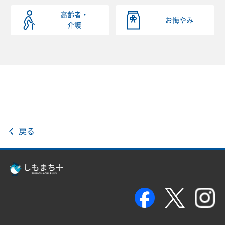
高齢者・
お悔やみ
介護
戻る