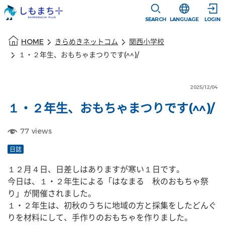
本文に移動
選択すると言語
SEARCH
LANGUAGE
LOGIN
本文の始まり
HOME
きらめきネットコム
関西小学校
１・２年生、おもちゃまつりです(^^)/
2025/12/04
１・２年生、おもちゃまつりです(^^)/
77
views
日誌
１２月４日、日差しはありますが寒い１日です。
今日は、１・２年生による「はなまる　秋のおもちゃ祭
り」が開催されました。
１・２年生は、初秋のうちに地域の方と採集をしたどんぐ
りを材料にして、手作りのおもちゃを作りました。