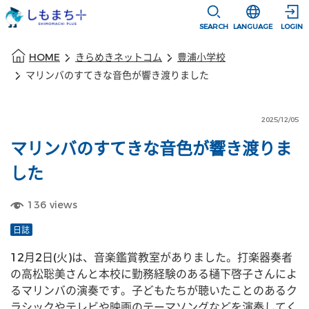
本文に移動
選択すると言語
SEARCH
LANGUAGE
LOGIN
本文の始まり
HOME
きらめきネットコム
豊浦小学校
マリンバのすてきな音色が響き渡りました
2025/12/05
マリンバのすてきな音色が響き渡りま
した
136
views
日誌
12月2日(火)は、音楽鑑賞教室がありました。打楽器奏者
の高松聡美さんと本校に勤務経験のある樋下啓子さんによ
るマリンバの演奏です。子どもたちが聴いたことのあるク
ラシックやテレビや映画のテーマソングなどを演奏してく