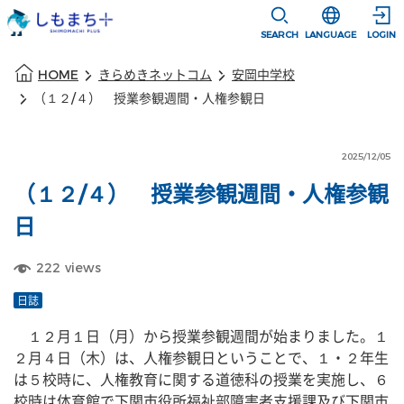
本文に移動
選択すると言語
SEARCH
LANGUAGE
LOGIN
本文の始まり
HOME
きらめきネットコム
安岡中学校
（１２/４） 授業参観週間・人権参観日
2025/12/05
（１２/４） 授業参観週間・人権参観
日
222
views
日誌
　１２月１日（月）から授業参観週間が始まりました。１
２月４日（木）は、人権参観日ということで、１・２年生
は５校時に、人権教育に関する道徳科の授業を実施し、６
校時は体育館で下関市役所福祉部障害者支援課及び下関市