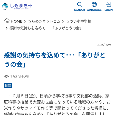
本文に移動
選択すると言語
SEARCH
LANGUAGE
LOGIN
本文の始まり
HOME
きらめきネットコム
うつい小中学校
感謝の気持ちを込めて･･･「ありがとうの会」
2025/12/05
感謝の気持ちを込めて･･･「ありがと
うの会」
143
views
日誌
　１２月５日(金)、日頃から学校行事や文化部の活動、家
庭科等の授業で大変お世話になっている地域の方々や、お
米作りやサツマイモ作り等で関わってくださった皆様に、
感謝の気持ちを込めて「ありがとうの会」を開催しまし