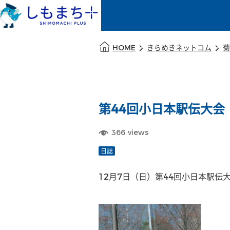
本文の始まり
HOME
きらめきネットコム
菊
第44回小日本駅伝大会
366
views
日誌
12月7日（日）第44回小日本駅