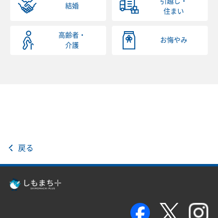
引越し・
結婚
住まい
高齢者・
お悔やみ
介護
戻る