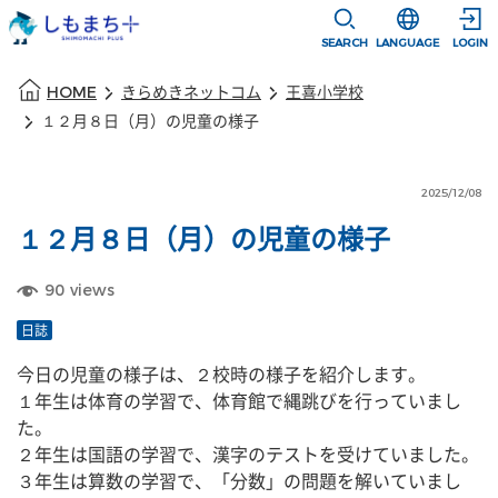
本文に移動
選択すると言語
SEARCH
LANGUAGE
LOGIN
本文の始まり
HOME
きらめきネットコム
王喜小学校
１２月８日（月）の児童の様子
2025/12/08
１２月８日（月）の児童の様子
90
views
日誌
今日の児童の様子は、２校時の様子を紹介します。
１年生は体育の学習で、体育館で縄跳びを行っていまし
た。
２年生は国語の学習で、漢字のテストを受けていました。
３年生は算数の学習で、「分数」の問題を解いていまし