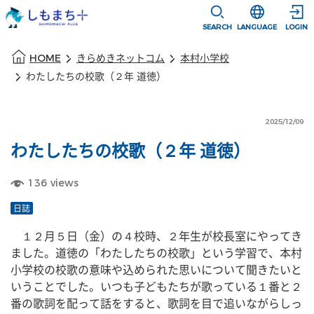
本文に移動
選択すると言語
SEARCH
LANGUAGE
LOGIN
本文の始まり
HOME
きらめきネットコム
本村小学校
わたしたちの校歌（２年 道徳）
2025/12/09
わたしたちの校歌（２年 道徳）
136
views
日誌
　１２月５日（金）の４校時、２年生が校長室にやってき
ました。道徳の「わたしたちの校歌」という学習で、本村
小学校の校歌の意味や込められた思いについて聞きたいと
いうことでした。いつも子どもたちが歌っている１番と２
番の歌詞を配って話をすると、歌詞を目で追いながらしっ