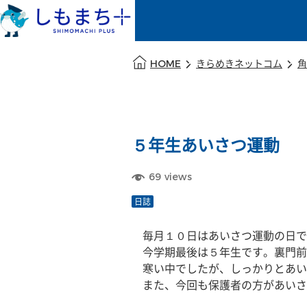
本文の始まり
HOME
きらめきネットコム
角
５年生あいさつ運動
69
views
日誌
　毎月１０日はあいさつ運動の日で
　今学期最後は５年生です。裏門前
　寒い中でしたが、しっかりとあい
　また、今回も保護者の方があいさ