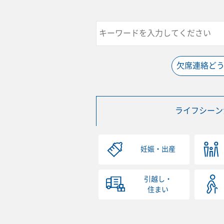
欠席連絡ど
ライフシーン
妊娠・出産
引越し・
住まい