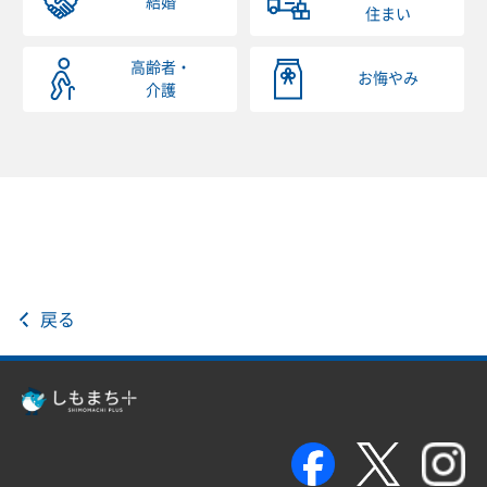
結婚
住まい
高齢者・
お悔やみ
介護
戻る