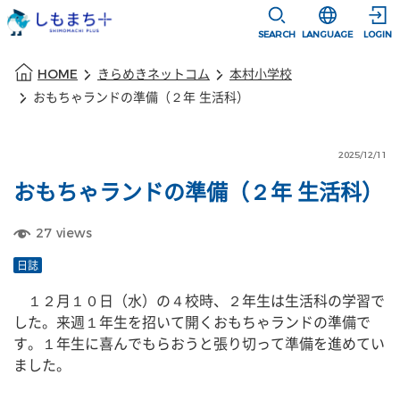
本文に移動
選択すると言語
SEARCH
LANGUAGE
LOGIN
本文の始まり
HOME
きらめきネットコム
本村小学校
おもちゃランドの準備（２年 生活科）
2025/12/11
おもちゃランドの準備（２年 生活科）
27
views
日誌
　１２月１０日（水）の４校時、２年生は生活科の学習で
した。来週１年生を招いて開くおもちゃランドの準備で
す。１年生に喜んでもらおうと張り切って準備を進めてい
ました。