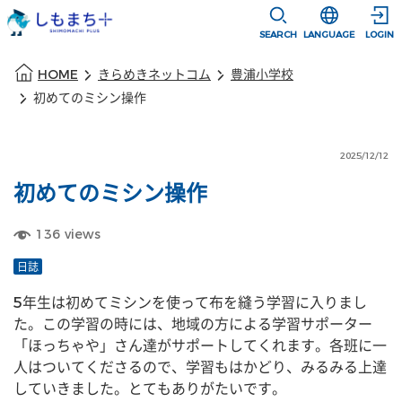
本文に移動
選択すると言語
SEARCH
LANGUAGE
LOGIN
本文の始まり
HOME
きらめきネットコム
豊浦小学校
初めてのミシン操作
2025/12/12
初めてのミシン操作
136
views
日誌
5年生は初めてミシンを使って布を縫う学習に入りまし
た。この学習の時には、地域の方による学習サポーター
「ほっちゃや」さん達がサポートしてくれます。各班に一
人はついてくださるので、学習もはかどり、みるみる上達
していきました。とてもありがたいです。