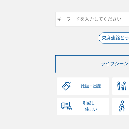
欠席連絡ど
ライフシーン
妊娠・出産
引越し・
住まい