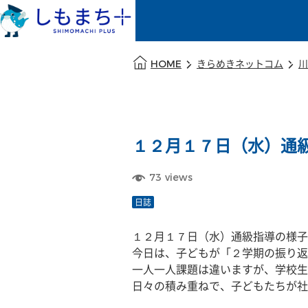
本文の始まり
HOME
きらめきネットコム
川
１２月１７日（水）通
73
views
日誌
１２月１７日（水）通級指導の様子
今日は、子どもが「２学期の振り返
一人一人課題は違いますが、学校生
日々の積み重ねで、子どもたちが社