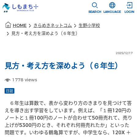
本文に移動
選択すると言語
SEARCH
LANGUAGE
LOGIN
本文の始まり
HOME
きらめきネットコム
生野小学校
見方・考え方を深めよう（６年生）
2025/12/17
見方・考え方を深めよう（６年生）
1778
views
日誌
　６年生は算数で、表から変わり方のきまりを見つけて答
えを導き出す学習をしています。例えば、「１冊120円の
ノートと１冊100円のノートが合わせて50冊売れて、売り
上げが5300円のとき、それぞれ何冊売れたか」といった
問題です。いわゆる鶴亀算ですが、中学生なら、120X ＋ 