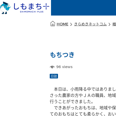
本文の始まり
HOME
きらめきネットコム
楢
もちつき
96
views
日誌
　本日は、小雨降る中ではありまし
さった農家の方やＪＡの職員、地域
行うことができました。
　できあがったおもちは、地域や保
てのおもちはとても柔らかく、おい