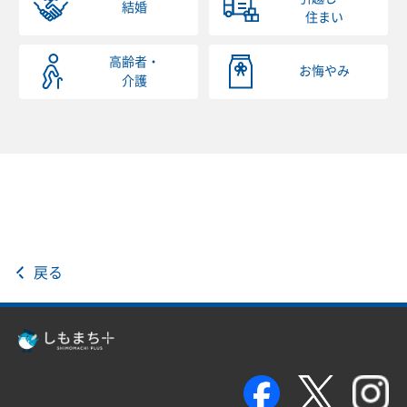
結婚
住まい
高齢者・
お悔やみ
介護
戻る