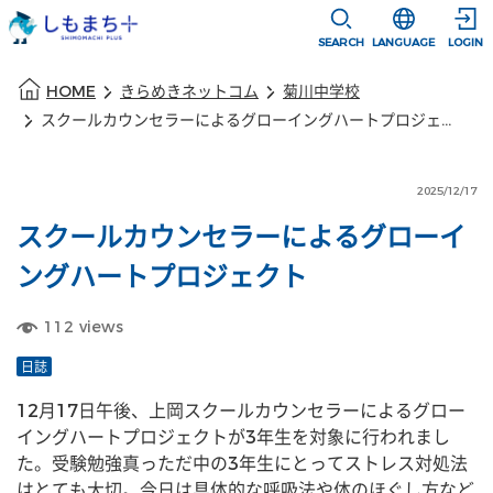
本文に移動
選択すると言語
SEARCH
LANGUAGE
LOGIN
本文の始まり
HOME
きらめきネットコム
菊川中学校
スクールカウンセラーによるグローイングハートプロジェクト
2025/12/17
スクールカウンセラーによるグローイ
ングハートプロジェクト
112
views
日誌
12月17日午後、上岡スクールカウンセラーによるグロー
イングハートプロジェクトが3年生を対象に行われまし
た。受験勉強真っただ中の3年生にとってストレス対処法
はとても大切。今日は具体的な呼吸法や体のほぐし方など