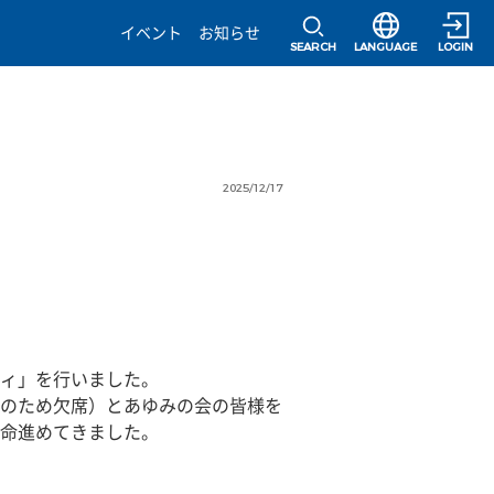
選択すると言語の
イベント
お知らせ
SEARCH
LANGUAGE
LOGIN
2025/12/17
ィ」を行いました。
のため欠席）とあゆみの会の皆様を
命進めてきました。