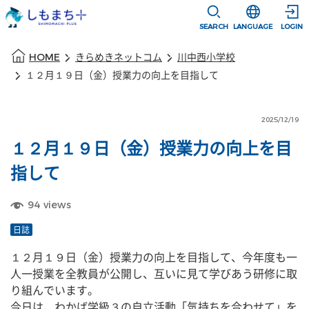
本文に移動
選択すると言語
SEARCH
LANGUAGE
LOGIN
本文の始まり
HOME
きらめきネットコム
川中西小学校
１２月１９日（金）授業力の向上を目指して
2025/12/19
１２月１９日（金）授業力の向上を目
指して
94
views
日誌
１２月１９日（金）授業力の向上を目指して、今年度も一
人一授業を全教員が公開し、互いに見て学びあう研修に取
り組んでいます。
今日は、わかば学級３の自立活動「気持ちを合わせて」を