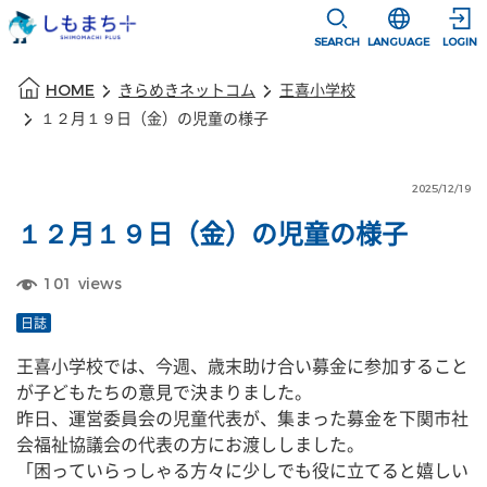
本文に移動
選択すると言語
SEARCH
LANGUAGE
LOGIN
本文の始まり
HOME
きらめきネットコム
王喜小学校
１２月１９日（金）の児童の様子
2025/12/19
１２月１９日（金）の児童の様子
101
views
日誌
王喜小学校では、今週、歳末助け合い募金に参加すること
が子どもたちの意見で決まりました。
昨日、運営委員会の児童代表が、集まった募金を下関市社
会福祉協議会の代表の方にお渡ししました。
「困っていらっしゃる方々に少しでも役に立てると嬉しい