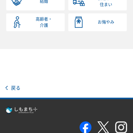
結婚
住まい
高齢者・
お悔やみ
介護
戻る