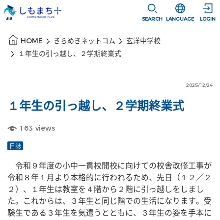
本文に移動
選択すると言語
SEARCH
LANGUAGE
LOGIN
本文の始まり
HOME
きらめきネットコム
玄洋中学校
１年生の引っ越し、２学期終業式
2025/12/24
１年生の引っ越し、２学期終業式
163
views
日誌
　令和９年度の小中一貫校開校に向けての校舎改修工事が
令和８年１月より本格的に行われるため、先日（１２／２
２）、１年生は教室を４階から２階に引っ越しをしまし
た。これからは、３年生と同じ階での生活になります。受
験生である３年生を気遣うとともに、３年生の姿を手本に