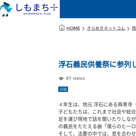
本文の始まり
HOME
きらめきネットコム
西
浮石義民供養祭に参列
67
views
日誌
４年生は、地元 浮石にある舜青寺
子どもたちは、これまで社会や総合
足を運び現地で話を聞いたりしなが
の義民をたたえる曲「僕らのヒーロ
そして、法要の中では、息を合わせ