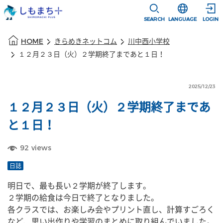
本文に移動
選択すると言語
SEARCH
LANGUAGE
LOGIN
本文の始まり
HOME
きらめきネットコム
川中西小学校
１２月２３日（火）２学期終了まであと１日！
2025/12/23
１２月２３日（火）２学期終了まであ
と１日！
92
views
日誌
明日で、最も長い２学期が終了します。
２学期の給食は今日で終了となりました。
各クラスでは、お楽しみ会やプリント直し、計算すごろく
など、思い出作りや学習のまとめに取り組んでいました。