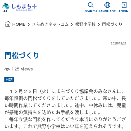
本文に移動
選択すると言語
SEARCH
LANGUAGE
LOGIN
本文の始まり
HOME
きらめきネットコム
熊野小学校
門松づくり
2025/12/23
門松づくり
125
views
日誌
　１２月２３日（火）にまちづくり協議会のみなさんに、
毎年恒例の門松づくりをしていただきました。寒い中、長
い時間作業してくださいました。途中、中休みには、児童
が感謝の気持ちを込めたお手紙を渡しました。
　毎年立派な門松を作ってくださり本当にありがとうござ
います。これで熊野小学校はいい年を迎えられそうです。