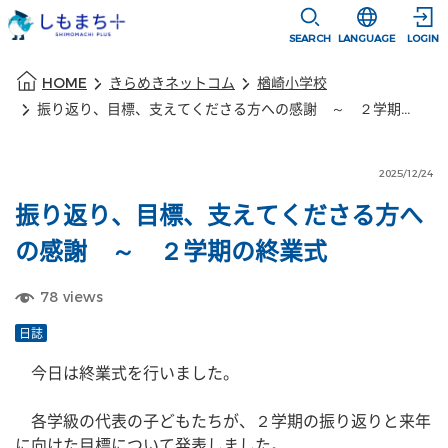
本文に移動
選択すると言語
SEARCH
LANGUAGE
LOGIN
本文の始まり
HOME
きらめきネットコム
楢崎小学校
振り返り、目標、支えてくださる方への感謝 ～ ２学期の終業式
2025/12/24
振り返り、目標、支えてくださる方へ
の感謝 ～ ２学期の終業式
78
views
日誌
　今日は終業式を行いました。
　各学級の代表の子どもたちが、２学期の振り返りと来年
に向けた目標について発表しました。