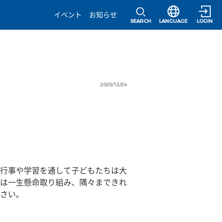
選択すると言語の
イベント
お知らせ
SEARCH
LANGUAGE
LOGIN
2025/12/24
行事や学習を通して子どもたちは大
は一生懸命取り組み、隅々まできれ
さい。