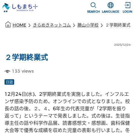
本文に移動
選択すると言語
SEARCH
LANGUAGE
LOGIN
本文の始まり
HOME
きらめきネットコム
勝山小学校
２学期終業式
2025/12/24
２学期終業式
133
views
日誌
12月24日(水)、2学期終業式を実施しました。インフルエ
ンザ感染予防のため、オンラインでの式となりました。校
長の話の後、２、４、6年生の代表児童が「2学期を振り
返って」というテーマで発表しました。式の後は、生徒指
導主任の話や科学作品展、読書感想文・感想画、歯科保健
大会等で優秀な成績を収めた児童の表彰も行いました。冬