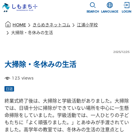
本文に移動
選択すると言語
SEARCH
LANGUAGE
LOGIN
本文の始まり
HOME
きらめきネットコム
江浦小学校
大掃除・冬休みの生活
2025/12/25
大掃除・冬休みの生活
123
views
日誌
終業式終了後は、大掃除と学級活動がありました。大掃除
では、日頃十分に掃除ができていない場所を中心に一生懸
命掃除をしていました。学級活動では、一人ひとりの子ど
もたちに「よく頑張りました。」とあゆみが手渡されてい
ました。高学年の教室では、冬休みの生活の注意点とし