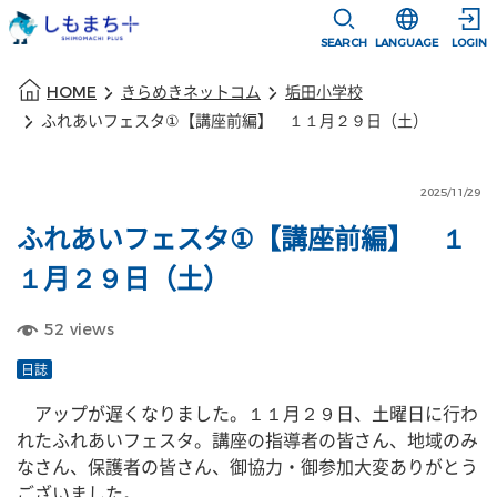
本文に移動
選択すると言語
SEARCH
LANGUAGE
LOGIN
本文の始まり
HOME
きらめきネットコム
垢田小学校
ふれあいフェスタ①【講座前編】 １１月２９日（土）
2025/11/29
ふれあいフェスタ①【講座前編】 １
１月２９日（土）
52
views
日誌
　アップが遅くなりました。１１月２９日、土曜日に行わ
れたふれあいフェスタ。講座の指導者の皆さん、地域のみ
なさん、保護者の皆さん、御協力・御参加大変ありがとう
ございました。