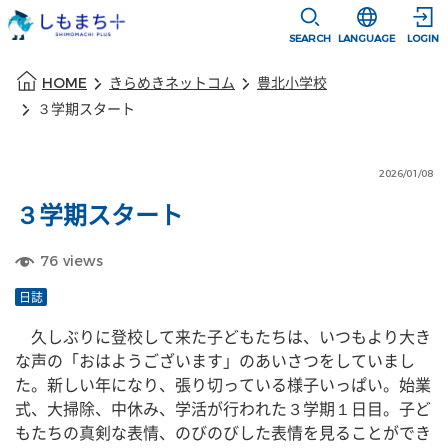
本文に移動
選択すると言語
SEARCH
LANGUAGE
LOGIN
本文の始まり
HOME
きらめきネットコム
豊北小学校
３学期スタート
2026/01/08
３学期スタート
76
views
日誌
　久しぶりに登校して来た子どもたちは、いつもより大き
な声の「おはようございます」のあいさつをしていまし
た。新しい年になり、張り切っている様子いっぱい。始業
式、大掃除、中休み、学活が行われた３学期１日目。子ど
もたちの真剣な表情、のびのびした表情を見ることができ