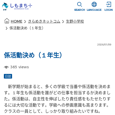
本文に移動
選択すると言語
SEARCH
LANGUAGE
LOGIN
本文の始まり
HOME
きらめきネットコム
生野小学校
係活動決め（１年生）
2026/01/09
係活動決め（１年生）
365
views
日誌
　新学期が始まると、多くの学級で当番や係活動を決めま
す。１年生も係活動を誰がどの仕事を担当するか決めまし
た。係活動は、自主性を伸ばしたり責任感をもたせたりす
るには大切な活動です。学級への参画意識も高まります。
クラスの一員として、しっかり取り組みたいですね。