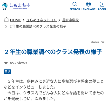
本文に移動
選択すると言語
SEARCH
LANGUAGE
LOGIN
本文の始まり
HOME
きらめきネットコム
長府中学校
２年生の職業調べのクラス発表の様子
2026/01/09
２年生の職業調べのクラス発表の様子
453
views
日誌
　２年生は、冬休みに身近な人に高校選びや将来の夢こと
などをインタビューしました。
　今日は、クラス内でどんな人にどんな話を聞いてきたの
かを発表し合い、深めました。