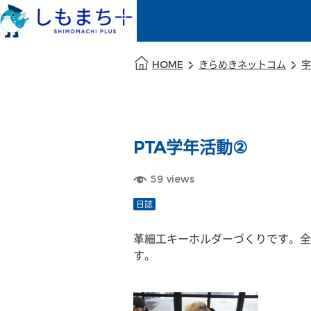
本文の始まり
HOME
きらめきネットコム
宇
PTA学年活動②
59
views
日誌
革細工キーホルダーづくりです。全
す。