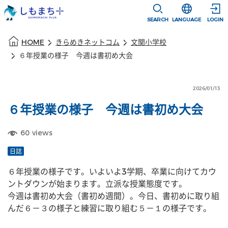
本文に移動
選択すると言語
SEARCH
LANGUAGE
LOGIN
本文の始まり
HOME
きらめきネットコム
文関小学校
６年授業の様子 今週は書初め大会
2026/01/13
６年授業の様子 今週は書初め大会
60
views
日誌
６年授業の様子です。いよいよ3学期、卒業に向けてカウ
ントダウンが始まります。立派な授業態度です。
今週は書初め大会（書初め週間）。今日、書初めに取り組
んだ６－３の様子と練習に取り組む５－１の様子です。