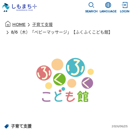
本文に移動
選択すると言語
SEARCH
LANGUAGE
LOGIN
本文の始まり
HOME
子育て支援
8/6（木）「ベビーマッサージ」【ふくふくこども館】
子育て支援
2026/06/25