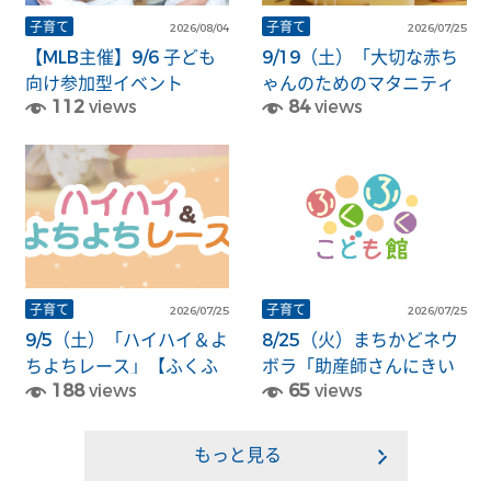
子育て
子育て
2026/08/04
2026/07/25
【MLB主催】9/6 子ども
9/19（土）「大切な赤ち
向け参加型イベント
ゃんのためのマタニティ
112
views
84
views
「PLAY BALL」のお知ら
サロン ～沐浴体験～」
せ
【ふくふくこども館】
子育て
子育て
2026/07/25
2026/07/25
9/5（土）「ハイハイ＆よ
8/25（火）まちかどネウ
ちよちレース」【ふくふ
ボラ「助産師さんにきい
188
views
65
views
くこども館】
てみよう！」【ふくふく
こども館】
もっと見る