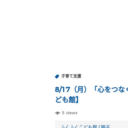
子育て支援
8/17（月）「心をつ
ども館】
5
views
ふくふくこども館
/
親子