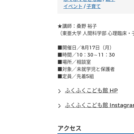
イベント
/
子育て
★講師：桑野 裕子
（東亜大学 人間科学部 心理臨床・
■開催日／8月17日（月）
■時間／10：30～11：30
■場所／相談室
■対象／未就学児と保護者
■定員／先着5組
ふくふくこども館 HP
ふくふくこども館 Instagr
アクセス