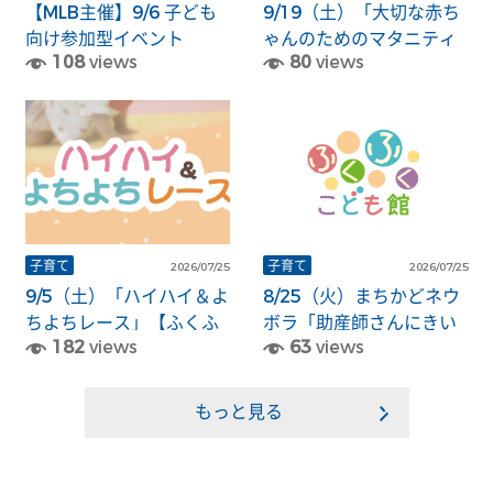
【MLB主催】9/6 子ども
9/19（土）「大切な赤ち
向け参加型イベント
ゃんのためのマタニティ
108
views
80
views
「PLAY BALL」のお知ら
サロン ～沐浴体験～」
せ
【ふくふくこども館】
子育て
子育て
2026/07/25
2026/07/25
9/5（土）「ハイハイ＆よ
8/25（火）まちかどネウ
ちよちレース」【ふくふ
ボラ「助産師さんにきい
182
views
63
views
くこども館】
てみよう！」【ふくふく
こども館】
もっと見る