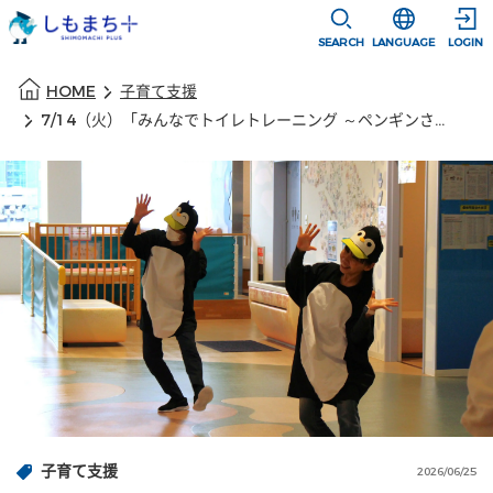
本文に移動
選択すると言語
SEARCH
LANGUAGE
LOGIN
本文の始まり
HOME
子育て支援
7/14（火）「みんなでトイレトレーニング ～ペンギンさんとスイスイトイレ～」【ふくふくこども館】
子育て支援
2026/06/25