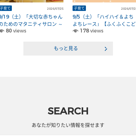
子育て
子育て
2026/07/25
2026/07/2
9/19（土）「大切な赤ちゃん
9/5（土）「ハイハイ＆よち
のためのマタニティサロン ～
よちレース」【ふくふくこど
80
views
178
views
沐浴体験～」【ふくふくこど
も館】
も館】
もっと見る
SEARCH
あなたが知りたい情報を探せます