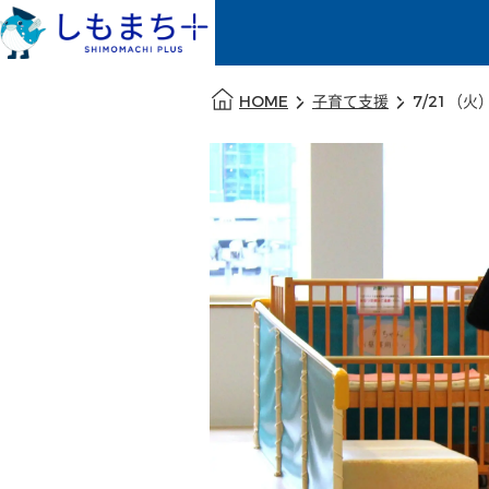
本文の始まり
HOME
子育て支援
7/21（