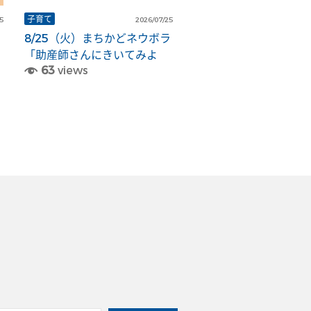
子育て
5
2026/07/25
8/25（火）まちかどネウボラ
「助産師さんにきいてみよ
63
views
う！」【ふくふくこども館】