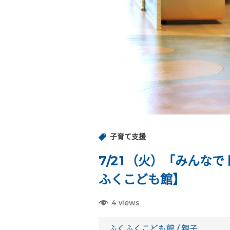
子育て支援
7/21（火）「みんな
ふくこども館】
4
views
ふくふくこども館
/
親子