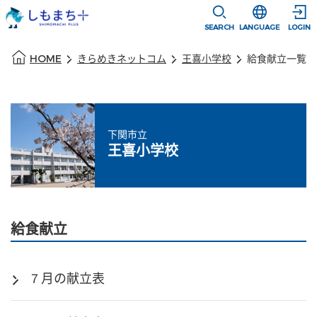
本文に移動
選択すると言語
SEARCH
LANGUAGE
LOGIN
本文の始まり
HOME
きらめきネットコム
王喜小学校
給食献立一覧
下関市立
王喜小学校
給食献立
７月の献立表